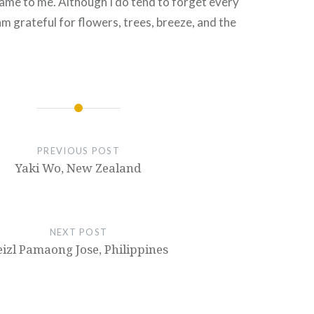
ame to me. Although I do tend to forget every
m grateful for flowers, trees, breeze, and the
PREVIOUS POST
Yaki Wo, New Zealand
NEXT POST
eizl Pamaong Jose, Philippines