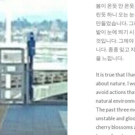
봄이 온듯 안 온듯
린듯 하니 오는 눈
만들었습니다. 그러
밭이 눈에 띄기 
것입니다. 그제야
니다. 종종 잊고 
을 느낍니다.
It is true that I 
about nature. I w
avoid actions tha
natural environme
The past three m
unstable and gloo
cherry blossoms 