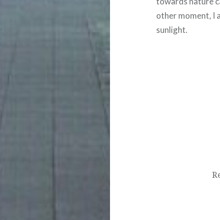
towards nature c
other moment, I a
sunlight.
Post
navigation
R